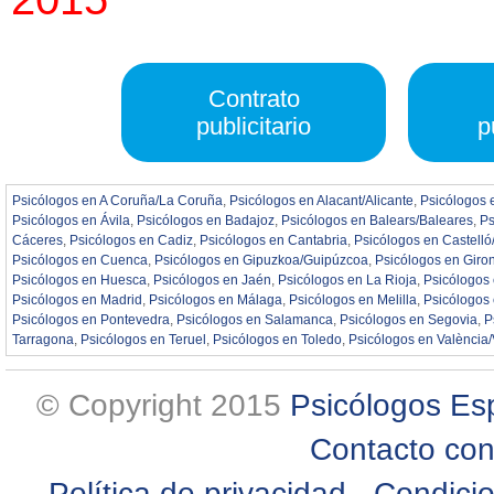
Contrato
publicitario
p
Psicólogos en A Coruña/La Coruña
,
Psicólogos en Alacant/Alicante
,
Psicólogos 
Psicólogos en Ávila
,
Psicólogos en Badajoz
,
Psicólogos en Balears/Baleares
,
Ps
Cáceres
,
Psicólogos en Cadiz
,
Psicólogos en Cantabria
,
Psicólogos en Castelló
Psicólogos en Cuenca
,
Psicólogos en Gipuzkoa/Guipúzcoa
,
Psicólogos en Giro
Psicólogos en Huesca
,
Psicólogos en Jaén
,
Psicólogos en La Rioja
,
Psicólogos
Psicólogos en Madrid
,
Psicólogos en Málaga
,
Psicólogos en Melilla
,
Psicólogos
Psicólogos en Pontevedra
,
Psicólogos en Salamanca
,
Psicólogos en Segovia
,
P
Tarragona
,
Psicólogos en Teruel
,
Psicólogos en Toledo
,
Psicólogos en València/
© Copyright 2015
Psicólogos E
Contacto co
Política de privacidad
-
Condicio