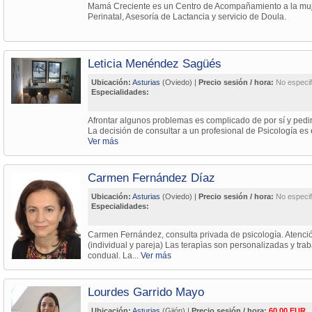
Mamá Creciente es un Centro de Acompañamiento a la mujer
Perinatal, Asesoría de Lactancia y servicio de Doula.
Leticia Menéndez Sagüés
Ubicación:
Asturias
(Oviedo) |
Precio sesión / hora:
No especif
Especialidades:
Afrontar algunos problemas es complicado de por sí y pedi
La decisión de consultar a un profesional de Psicología es 
Ver más
Carmen Fernández Díaz
Ubicación:
Asturias
(Oviedo) |
Precio sesión / hora:
No especif
Especialidades:
Carmen Fernández, consulta privada de psicología. Atenció
(individual y pareja) Las terapìas son personalizadas y tra
condual. La...
Ver más
Lourdes Garrido Mayo
Ubicación:
Asturias
(Gijón) |
Precio sesión / hora:
60,00 EUR.