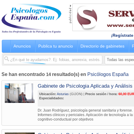
¡Regístrate
Anuncios
Publica tu anuncio
Directorio de gabinetes
P
Se han encontrado
14
resultado(s) en
Psicólogos España
Gabinete de Psicologia Aplicada y Análisi
Ubicación:
Asturias
(GIJON) |
Precio sesión / hora:
60,00 EUR
Especialidades:
Dr. Juan Rodríguez, psicología general sanitaria y forense.
Informes clínicos y periciales. Aplicación de tecnología a la
cognitivo-conductual por objetivos