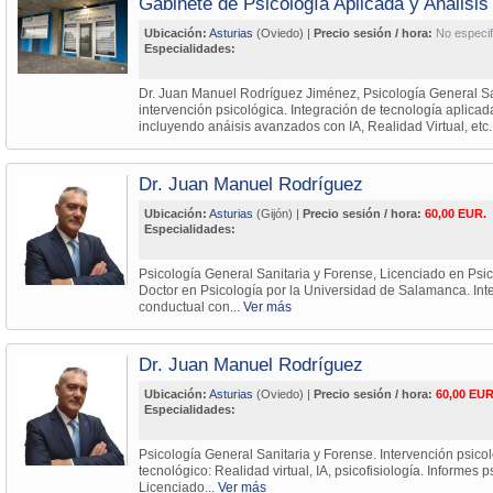
Gabinete de Psicología Aplicada y Análisi
Ubicación:
Asturias
(Oviedo) |
Precio sesión / hora:
No especif
Especialidades:
Dr. Juan Manuel Rodríguez Jiménez, Psicología General Sa
intervención psicológica. Integración de tecnología aplicada
incluyendo anáisis avanzados con IA, Realidad Virtual, etc.
Dr. Juan Manuel Rodríguez
Ubicación:
Asturias
(Gijón) |
Precio sesión / hora:
60,00 EUR.
Especialidades:
Psicología General Sanitaria y Forense, Licenciado en Psic
Doctor en Psicología por la Universidad de Salamanca. Inte
conductual con...
Ver más
Dr. Juan Manuel Rodríguez
Ubicación:
Asturias
(Oviedo) |
Precio sesión / hora:
60,00 EUR
Especialidades:
Psicología General Sanitaria y Forense. Intervención psico
tecnológico: Realidad virtual, IA, psicofisiología. Informes 
Licenciado...
Ver más