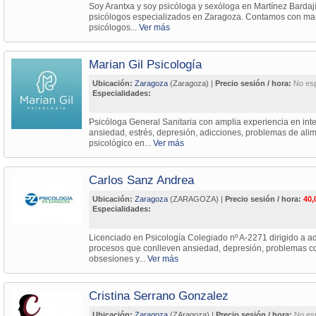
Soy Arantxa y soy psicóloga y sexóloga en Martínez Bardají 
psicólogos especializados en Zaragoza. Contamos con ma
psicólogos...
Ver más
Marian Gil Psicología
Ubicación:
Zaragoza
(Zaragoza) |
Precio sesión / hora:
No esp
Especialidades:
Psicóloga General Sanitaria con amplia experiencia en int
ansiedad, estrés, depresión, adicciones, problemas de alim
psicológico en...
Ver más
Carlos Sanz Andrea
Ubicación:
Zaragoza
(ZARAGOZA) |
Precio sesión / hora:
40,
Especialidades:
Licenciado en Psicología Colegiado nº A-2271 dirigido a adu
procesos que conlleven ansiedad, depresión, problemas con 
obsesiones y...
Ver más
Cristina Serrano Gonzalez
Ubicación:
Zaragoza
(ZAragoza) |
Precio sesión / hora:
No es