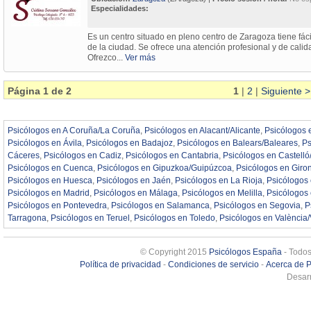
Especialidades:
Es un centro situado en pleno centro de Zaragoza tiene fác
de la ciudad. Se ofrece una atención profesional y de calid
Ofrezco...
Ver más
Página 1 de 2
1
|
2
|
Siguiente >
Psicólogos en A Coruña/La Coruña
,
Psicólogos en Alacant/Alicante
,
Psicólogos 
Psicólogos en Ávila
,
Psicólogos en Badajoz
,
Psicólogos en Balears/Baleares
,
Ps
Cáceres
,
Psicólogos en Cadiz
,
Psicólogos en Cantabria
,
Psicólogos en Castelló
Psicólogos en Cuenca
,
Psicólogos en Gipuzkoa/Guipúzcoa
,
Psicólogos en Giro
Psicólogos en Huesca
,
Psicólogos en Jaén
,
Psicólogos en La Rioja
,
Psicólogos
Psicólogos en Madrid
,
Psicólogos en Málaga
,
Psicólogos en Melilla
,
Psicólogos
Psicólogos en Pontevedra
,
Psicólogos en Salamanca
,
Psicólogos en Segovia
,
P
Tarragona
,
Psicólogos en Teruel
,
Psicólogos en Toledo
,
Psicólogos en València/
© Copyright 2015
Psicólogos España
- Todos
Política de privacidad
-
Condiciones de servicio
-
Acerca de 
Desarr