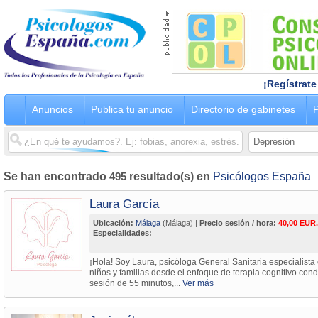
¡Regístrate
Anuncios
Publica tu anuncio
Directorio de gabinetes
P
Se han encontrado
495
resultado(s) en
Psicólogos España
Laura García
Ubicación:
Málaga
(Málaga) |
Precio sesión / hora:
40,00 EUR.
Especialidades:
¡Hola! Soy Laura, psicóloga General Sanitaria especialista
niños y familias desde el enfoque de terapia cognitivo con
sesión de 55 minutos,...
Ver más