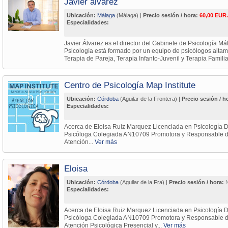
Javier álvarez
Ubicación:
Málaga
(Málaga) |
Precio sesión / hora:
60,00 EUR.
Especialidades:
Javier Álvarez es el director del Gabinete de Psicología Má
Psicología está formado por un equipo de psicólogos altame
Terapia de Pareja, Terapia Infanto-Juvenil y Terapia Familia
Centro de Psicología Map Institute
Ubicación:
Córdoba
(Aguilar de la Frontera) |
Precio sesión / h
Especialidades:
Acerca de Eloisa Ruiz Marquez Licenciada en Psicología D
Psicóloga Colegiada AN10709 Promotora y Responsable del
Atención...
Ver más
Eloisa
Ubicación:
Córdoba
(Aguilar de la Fra) |
Precio sesión / hora:
Especialidades:
Acerca de Eloisa Ruiz Marquez Licenciada en Psicología D
Psicóloga Colegiada AN10709 Promotora y Responsable del
Atención Psicológica Presencial y...
Ver más