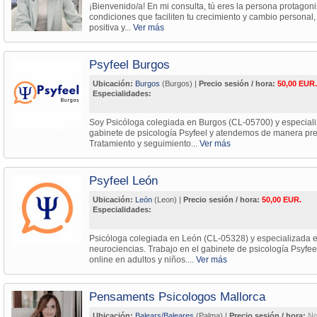
¡Bienvenido/a! En mi consulta, tú eres la persona protagonis
condiciones que faciliten tu crecimiento y cambio personal,
positiva y...
Ver más
Psyfeel Burgos
Ubicación:
Burgos
(Burgos) |
Precio sesión / hora:
50,00 EUR.
Especialidades:
Soy Psicóloga colegiada en Burgos (CL-05700) y especializa
gabinete de psicología Psyfeel y atendemos de manera pres
Tratamiento y seguimiento...
Ver más
Psyfeel León
Ubicación:
León
(Leon) |
Precio sesión / hora:
50,00 EUR.
Especialidades:
Psicóloga colegiada en León (CL-05328) y especializada en
neurociencias. Trabajo en el gabinete de psicología Psyfe
online en adultos y niños....
Ver más
Pensaments Psicologos Mallorca
Ubicación:
Balears/Baleares
(Palma) |
Precio sesión / hora:
No