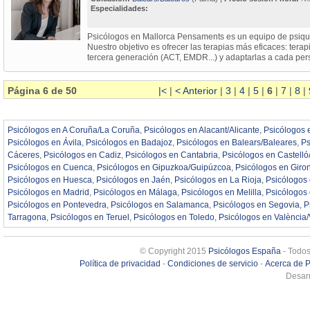
Especialidades:
Psicólogos en Mallorca Pensaments es un equipo de psiqui
Nuestro objetivo es ofrecer las terapias más eficaces: terap
tercera generación (ACT, EMDR...) y adaptarlas a cada per
Página 6 de 50
|<
|
< Anterior
|
3
|
4
|
5
|
6
|
7
|
8
|
Psicólogos en A Coruña/La Coruña
,
Psicólogos en Alacant/Alicante
,
Psicólogos 
Psicólogos en Ávila
,
Psicólogos en Badajoz
,
Psicólogos en Balears/Baleares
,
Ps
Cáceres
,
Psicólogos en Cadiz
,
Psicólogos en Cantabria
,
Psicólogos en Castelló
Psicólogos en Cuenca
,
Psicólogos en Gipuzkoa/Guipúzcoa
,
Psicólogos en Giro
Psicólogos en Huesca
,
Psicólogos en Jaén
,
Psicólogos en La Rioja
,
Psicólogos
Psicólogos en Madrid
,
Psicólogos en Málaga
,
Psicólogos en Melilla
,
Psicólogos
Psicólogos en Pontevedra
,
Psicólogos en Salamanca
,
Psicólogos en Segovia
,
P
Tarragona
,
Psicólogos en Teruel
,
Psicólogos en Toledo
,
Psicólogos en València/
© Copyright 2015
Psicólogos España
- Todos
Política de privacidad
-
Condiciones de servicio
-
Acerca de 
Desarr