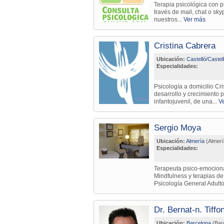
Terapia psicológica con 
través de mail, chat o sk
nuestros...
Ver más
Cristina Cabrera
Ubicación:
Castelló/Castel
Especialidades:
Psicología a domicilio Cr
desarrollo y crecimiento 
infantojuvenil, de una...
V
Sergio Moya
Ubicación:
Almería
(Almerí
Especialidades:
Terapeuta psico-emocional
Mindfulness y terapias d
Psicología General Adulto
Dr. Bernat-n. Tiffo
Ubicación:
Barcelona
(Bar