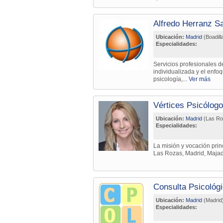
Alfredo Herranz S
Ubicación:
Madrid
(Boadill
Especialidades:
Servicios profesionales d
individualizada y el enfo
psicología,...
Ver más
Vértices Psicólog
Ubicación:
Madrid
(Las Ro
Especialidades:
La misión y vocación prin
Las Rozas, Madrid, Majada
Consulta Psicológ
Ubicación:
Madrid
(Madrid
Especialidades: