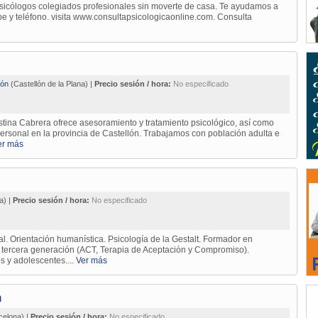
psicólogos colegiados profesionales sin moverte de casa. Te ayudamos a
ype y teléfono. visita www.consultapsicologicaonline.com. Consulta
lón
(Castellón de la Plana) |
Precio sesión / hora:
No especificado
istina Cabrera ofrece asesoramiento y tratamiento psicológico, así como
personal en la provincia de Castellón. Trabajamos con población adulta e
er más
a) |
Precio sesión / hora:
No especificado
. Orientación humanística. Psicología de la Gestalt. Formador en
e tercera generación (ACT, Terapia de Aceptación y Compromiso).
s y adolescentes....
Ver más
n
celona) |
Precio sesión / hora:
No especificado