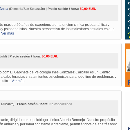
úzcoa
(Donostia/San Sebastián) |
Precio sesión / hora:
50,00 EUR.
e más de 20 años de experiencia en atención clínica psicoanalítica y
 y psicoanalistas. Nuestra perspectiva de los malestares actuales es que
.
Ver más
dolid) |
Precio sesión / hora:
50,00 EUR.
.com El Gabinete de Psicología Inés González Carballo es un Centro
 a cabo terapias y tratamientos psicológicos para todo tipo de problemas y
sulta...
Ver más
e
(Alicante) |
Precio sesión / hora:
No especificado
ante, dirigido por el psicólogo clínico Alberto Bermejo. Nuestro propósito
ón anímica y personal constante y creciente, permitiéndote dejar atrás todo