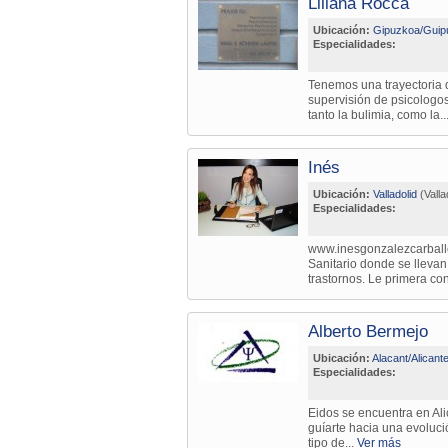
Liliana Rocca
Ubicación:
Gipuzkoa/Guip
Especialidades:
Tenemos una trayectoria d
supervisión de psicologos
tanto la bulimia, como la..
Inés
Ubicación:
Valladolid
(Valla
Especialidades:
www.inesgonzalezcarballo
Sanitario donde se llevan
trastornos. Le primera con
Alberto Bermejo
Ubicación:
Alacant/Alicant
Especialidades:
Eidos se encuentra en Alic
guíarte hacia una evoluci
tipo de...
Ver más