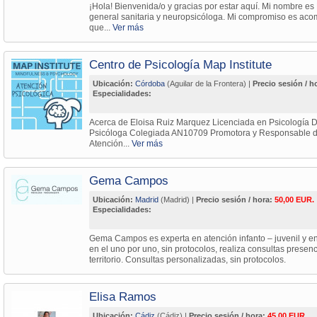
¡Hola! Bienvenida/o y gracias por estar aquí. Mi nombre e
general sanitaria y neuropsicóloga. Mi compromiso es aco
que...
Ver más
Centro de Psicología Map Institute
Ubicación:
Córdoba
(Aguilar de la Frontera) |
Precio sesión / h
Especialidades:
Acerca de Eloisa Ruiz Marquez Licenciada en Psicología D
Psicóloga Colegiada AN10709 Promotora y Responsable del
Atención...
Ver más
Gema Campos
Ubicación:
Madrid
(Madrid) |
Precio sesión / hora:
50,00 EUR.
Especialidades:
Gema Campos es experta en atención infanto – juvenil y en
en el uno por uno, sin protocolos, realiza consultas presenc
territorio. Consultas personalizadas, sin protocolos.
Elisa Ramos
Ubicación:
Cádiz
(Cádiz) |
Precio sesión / hora:
45,00 EUR.