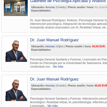
Gabinete de Psicología Aplicada y Análisi
Ubicación:
Asturias
(Oviedo) |
Precio sesión / hora:
No especif
Especialidades:
Dr. Juan Manuel Rodríguez Jiménez, Psicología General Sa
intervención psicológica. Integración de tecnología aplicada
incluyendo anáisis avanzados con IA, Realidad Virtual, etc.
Dr. Juan Manuel Rodríguez
Ubicación:
Asturias
(Gijón) |
Precio sesión / hora:
60,00 EUR.
Especialidades:
Psicología General Sanitaria y Forense, Licenciado en Psic
Doctor en Psicología por la Universidad de Salamanca. Inte
conductual con...
Ver más
Dr. Juan Manuel Rodríguez
Ubicación:
Asturias
(Oviedo) |
Precio sesión / hora:
60,00 EUR
Especialidades:
Psicología General Sanitaria y Forense. Intervención psico
tecnológico: Realidad virtual, IA, psicofisiología. Informes 
Licenciado...
Ver más