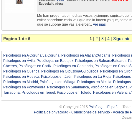
Especialidades:
Me han preguntado muchas veces: ¿siempre supiste que ib
evitar sonreírme cada vez que me la hacen ya que, como mu
que se supone que vas a ejercer...
Ver más
Página 1 de 6
1
|
2
|
3
|
4
|
Siguiente
Psicólogos en A Coruña/La Coruña
,
Psicólogos en Alacant/Alicante
,
Psicólogos 
Psicólogos en Ávila
,
Psicólogos en Badajoz
,
Psicólogos en Balears/Baleares
,
Ps
Cáceres
,
Psicólogos en Cadiz
,
Psicólogos en Cantabria
,
Psicólogos en Castelló
Psicólogos en Cuenca
,
Psicólogos en Gipuzkoa/Guipúzcoa
,
Psicólogos en Giro
Psicólogos en Huesca
,
Psicólogos en Jaén
,
Psicólogos en La Rioja
,
Psicólogos
Psicólogos en Madrid
,
Psicólogos en Málaga
,
Psicólogos en Melilla
,
Psicólogos
Psicólogos en Pontevedra
,
Psicólogos en Salamanca
,
Psicólogos en Segovia
,
P
Tarragona
,
Psicólogos en Teruel
,
Psicólogos en Toledo
,
Psicólogos en València/
© Copyright 2015
Psicólogos España
- Todos
Política de privacidad
-
Condiciones de servicio
-
Acerca de 
Desarr