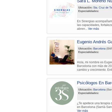
Sara L. Moreno N
Ubicación:
Sta. Cruz de Te
Especialidades:
En Sinergias acompañamo
las capacidades, fortale
abren...
Ver más
Eugenio Andrés Gu
Ubicación:
Barcelona
(BA
Especialidades:
Hola, mi nombre es Eugeni
Barcelona con más de 20
cambio y crecimiento. Ent
Psicólogos En Bar
Ubicación:
Barcelona
(Bar
Especialidades:
¿Te apetece una terapia c
en Barcelona (Sarrià-Sant
Ver más