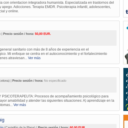
ia con orientacion integradora humanista. Especializada en trastornos del
 apego. Adicciones. Terapia EMDR. Psicoterapia infantil, adolescentes,
ial y online.
) |
Precio sesión / hora:
50,00 EUR.
general sanitario con más de 8 años de experiencia en el
o. Mi enfoque se centra en el autoconocimiento y el fortalecimiento
enes atraviesan...
Ver más
celona) |
Precio sesión / hora:
No especificado
 PSICOTERAPEUTA: Procesos de acompañamiento psicológico para
ayor amabilidad y atender las siguientes situaciones: A) aprendizaje en la
ntomas...
Ver más
ig
lón
(Castellón de la Plana) |
Precio sesión / hora:
60,00 EUR.