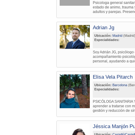
Psicologa general sanitar
estado de animo, trauma y
adultos y parejas. Presenc
Adrian Jg
Ubicación:
Madrid
(Madrid
Especialidades:
Soy Adrián JG, psicólogo 
acompañamiento psicológic
personal, ayudando a qui
Elisa Vela Pitarch
Ubicación:
Barcelona
(Bar
Especialidades:
PSICÓLOGA SANITARIA Y
aprender a tratarse con m
gestión y reducción de sí
Jéssica Manjón Pu
Ubicación:
Castelló/Castel