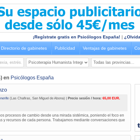
¡Regístrate gratis en Psicólogos España!
|
¿Olvida
Directorio de gabinetes
Publicidad
Ventajas de gabinetes
Co
s) en
Psicólogos España
nzo
nerife
(Las Chafiras, San Miguel de Abona) |
Precio sesión / hora:
65,00 EUR.
s procesos de cambio desde una mirada sistémica, poniendo el foco en
zas y recursos de cada persona. Trabajamos mediante conversaciones que