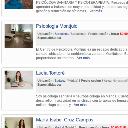
PSICÓLOGA SANITARIA Y PSICOTERAPEUTA: Procesos de 
aprender a tratarse con mayor amabilidad y atender las sigu
gestión y reducción de síntomas...
Ver más
Psicologia Montjuic
Ubicación:
Barcelona
(Barcelona) |
Precio sesión / hora:
50,00
Especialidades:
El Centro de Psicología Montjuic es un espacio dedicado a 
calidad, ubicado en la emblemática zona de Montjuic en Ba
proporcionar un entorno...
Ver más
Lucia Tontoré
Ubicación:
Badajoz
(Mérida) |
Precio sesión / hora:
No especif
Especialidades:
Soy psicóloga sanitaria y neuropsicologa en Mérida. Cuent
desarrollo mi actividad en mi clínica con terapias de forma
online. Hago charlas y...
Ver más
María Isabel Cruz Campos
Ubicación:
Madrid
(Madrid) |
Precio sesión / hora:
50,00 EUR.