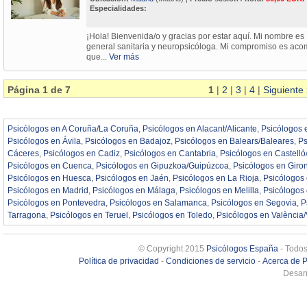
Especialidades:
¡Hola! Bienvenida/o y gracias por estar aquí. Mi nombre e
general sanitaria y neuropsicóloga. Mi compromiso es aco
que...
Ver más
Página 1 de 7
1
|
2
|
3
|
4
|
Siguiente
Psicólogos en A Coruña/La Coruña
,
Psicólogos en Alacant/Alicante
,
Psicólogos 
Psicólogos en Ávila
,
Psicólogos en Badajoz
,
Psicólogos en Balears/Baleares
,
Ps
Cáceres
,
Psicólogos en Cadiz
,
Psicólogos en Cantabria
,
Psicólogos en Castelló
Psicólogos en Cuenca
,
Psicólogos en Gipuzkoa/Guipúzcoa
,
Psicólogos en Giro
Psicólogos en Huesca
,
Psicólogos en Jaén
,
Psicólogos en La Rioja
,
Psicólogos
Psicólogos en Madrid
,
Psicólogos en Málaga
,
Psicólogos en Melilla
,
Psicólogos
Psicólogos en Pontevedra
,
Psicólogos en Salamanca
,
Psicólogos en Segovia
,
P
Tarragona
,
Psicólogos en Teruel
,
Psicólogos en Toledo
,
Psicólogos en València/
© Copyright 2015
Psicólogos España
- Todos
Política de privacidad
-
Condiciones de servicio
-
Acerca de 
Desarr