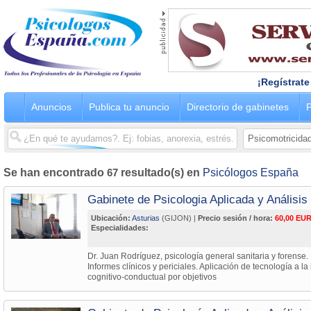
¡Regístrate
Anuncios
Publica tu anuncio
Directorio de gabinetes
P
Se han encontrado
67
resultado(s) en
Psicólogos España
Gabinete de Psicologia Aplicada y Análisi
Ubicación:
Asturias
(GIJON) |
Precio sesión / hora:
60,00 EUR
Especialidades:
Dr. Juan Rodríguez, psicología general sanitaria y forense.
Informes clínicos y periciales. Aplicación de tecnología a la
cognitivo-conductual por objetivos