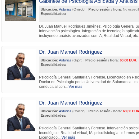
Gabinete de Psicología Aplicada y Análisi
Ubicación:
Asturias
(Oviedo) |
Precio sesión / hora:
No especif
Especialidades:
Dr. Juan Manuel Rodríguez Jiménez, Psicología General Sa
intervención psicológica. Integración de tecnología aplicada
incluyendo anáisis avanzados con IA, Realidad Virtual, etc.
Dr. Juan Manuel Rodríguez
Ubicación:
Asturias
(Gijón) |
Precio sesión / hora:
60,00 EUR.
Especialidades:
Psicología General Sanitaria y Forense, Licenciado en Psic
Doctor en Psicología por la Universidad de Salamanca. Inte
conductual con...
Ver más
Dr. Juan Manuel Rodríguez
Ubicación:
Asturias
(Oviedo) |
Precio sesión / hora:
60,00 EUR
Especialidades:
Psicología General Sanitaria y Forense. Intervención psico
tecnológico: Realidad virtual, IA, psicofisiología. Informes 
Licenciado...
Ver más