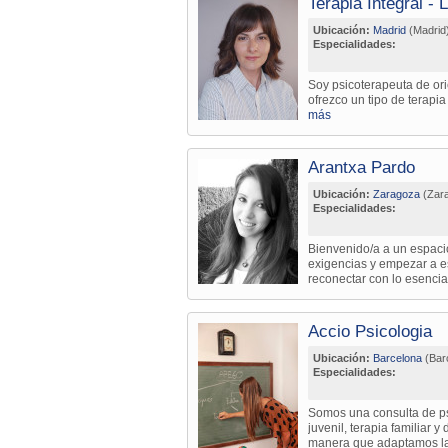
Terapia Integral - 
Ubicación:
Madrid
(Madrid
Especialidades:
Soy psicoterapeuta de ori
ofrezco un tipo de terapia
más
Arantxa Pardo
Ubicación:
Zaragoza
(Zara
Especialidades:
Bienvenido/a a un espacio
exigencias y empezar a es
reconectar con lo esencial
Accio Psicologia
Ubicación:
Barcelona
(Bar
Especialidades:
Somos una consulta de psi
juvenil, terapia familiar
manera que adaptamos la