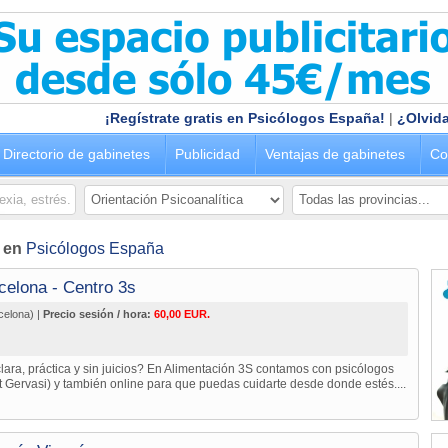
¡Regístrate gratis en Psicólogos España!
|
¿Olvida
Directorio de gabinetes
Publicidad
Ventajas de gabinetes
Co
) en
Psicólogos España
celona - Centro 3s
celona) |
Precio sesión / hora:
60,00 EUR.
lara, práctica y sin juicios? En Alimentación 3S contamos con psicólogos
 Gervasi) y también online para que puedas cuidarte desde donde estés....