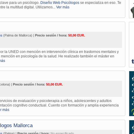
s clave para un psicólogo.
Diseño Web Psicólogos
se especializa en eso. Te
e la multitud digital. Utilizamos...
Ver más
es
(Palma de Mallorca) |
Precio sesión / hora:
50,00 EUR.
or la UNED con mención en intervención clínica en trastornos mentales y
 mención en psicología de la salud. He realizado también el máster en
más
celona) |
Precio sesión / hora:
50,00 EUR.
ervicios de evaluación y psicoterapia a niños, adolescentes y adultos
ntación cognitivo conductual. Cuento con formación y amplia experiencia
r más
logos Mallorca
es
(Palma) |
Precio sesión / hora:
No especificado