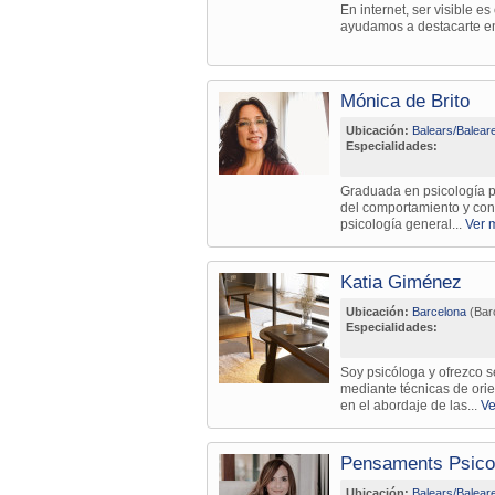
En internet, ser visible e
ayudamos a destacarte entr
Mónica de Brito
Ubicación:
Balears/Balear
Especialidades:
Graduada en psicología p
del comportamiento y con
psicología general...
Ver 
Katia Giménez
Ubicación:
Barcelona
(Bar
Especialidades:
Soy psicóloga y ofrezco s
mediante técnicas de orie
en el abordaje de las...
Ve
Pensaments Psico
Ubicación:
Balears/Balear