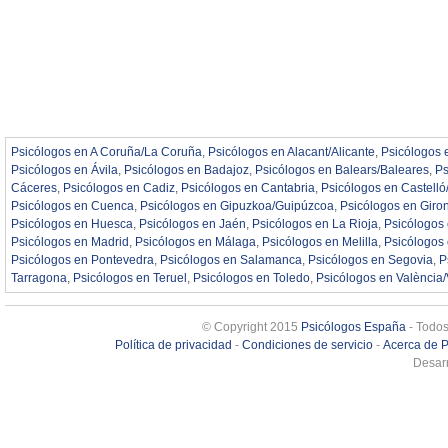
Psicólogos en A Coruña/La Coruña
,
Psicólogos en Alacant/Alicante
,
Psicólogos 
Psicólogos en Ávila
,
Psicólogos en Badajoz
,
Psicólogos en Balears/Baleares
,
Ps
Cáceres
,
Psicólogos en Cadiz
,
Psicólogos en Cantabria
,
Psicólogos en Castelló
Psicólogos en Cuenca
,
Psicólogos en Gipuzkoa/Guipúzcoa
,
Psicólogos en Giro
Psicólogos en Huesca
,
Psicólogos en Jaén
,
Psicólogos en La Rioja
,
Psicólogos
Psicólogos en Madrid
,
Psicólogos en Málaga
,
Psicólogos en Melilla
,
Psicólogos
Psicólogos en Pontevedra
,
Psicólogos en Salamanca
,
Psicólogos en Segovia
,
P
Tarragona
,
Psicólogos en Teruel
,
Psicólogos en Toledo
,
Psicólogos en València/
© Copyright 2015
Psicólogos España
- Todos
Política de privacidad
-
Condiciones de servicio
-
Acerca de 
Desarr