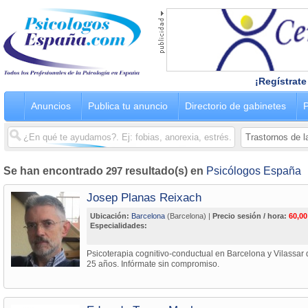
¡Regístrate
Anuncios
Publica tu anuncio
Directorio de gabinetes
P
Se han encontrado
297
resultado(s) en
Psicólogos España
Josep Planas Reixach
Ubicación:
Barcelona
(Barcelona) |
Precio sesión / hora:
60,00
Especialidades:
Psicoterapia cognitivo-conductual en Barcelona y Vilassar 
25 años. Infórmate sin compromiso.