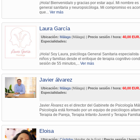
¡Hola! Bienvenida/o y gracias por estar aquí. Mi nombre e
general sanitaria y neuropsicóloga. Mi compromiso es aco
que...
Ver más
Laura García
Ubicación:
Málaga
(Málaga) |
Precio sesión / hora:
40,00 EUR.
Especialidades:
¡Hola! Soy Laura, psicóloga General Sanitaria especialista
niños y familias desde el enfoque de terapia cognitivo con
sesión de 55 minutos,...
Ver más
Javier álvarez
Ubicación:
Málaga
(Málaga) |
Precio sesión / hora:
60,00 EUR.
Especialidades:
Javier Álvarez es el director del Gabinete de Psicología Má
Psicología está formado por un equipo de psicólogos altame
Terapia de Pareja, Terapia Infanto-Juvenil y Terapia Familia
Eloisa
Ubicación:
Córdoba
(Aguilar de la Fra) |
Precio sesión / hora: