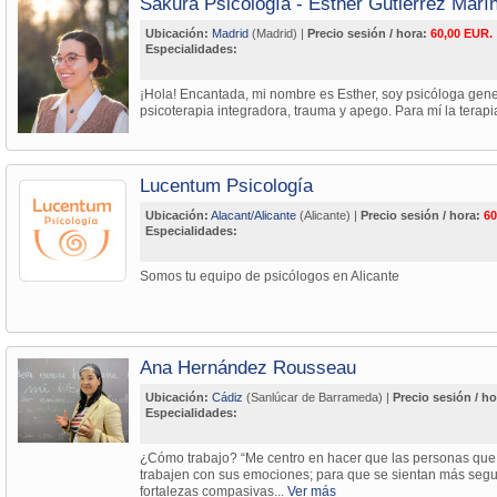
Sakura Psicología - Esther Gutiérrez Marí
Ubicación:
Madrid
(Madrid) |
Precio sesión / hora:
60,00 EUR.
Especialidades:
¡Hola! Encantada, mi nombre es Esther, soy psicóloga gene
psicoterapia integradora, trauma y apego. Para mí la terapi
Lucentum Psicología
Ubicación:
Alacant/Alicante
(Alicante) |
Precio sesión / hora:
60
Especialidades:
Somos tu equipo de psicólogos en Alicante
Ana Hernández Rousseau
Ubicación:
Cádiz
(Sanlúcar de Barrameda) |
Precio sesión / ho
Especialidades:
¿Cómo trabajo? “Me centro en hacer que las personas que 
trabajen con sus emociones; para que se sientan más segur
fortalezas compasivas...
Ver más