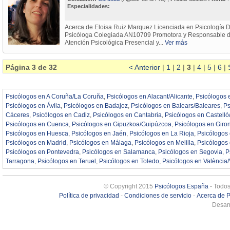
Especialidades:
Acerca de Eloisa Ruiz Marquez Licenciada en Psicología D
Psicóloga Colegiada AN10709 Promotora y Responsable del
Atención Psicológica Presencial y...
Ver más
Página 3 de 32
< Anterior
|
1
|
2
|
3
|
4
|
5
|
6
|
Psicólogos en A Coruña/La Coruña
,
Psicólogos en Alacant/Alicante
,
Psicólogos 
Psicólogos en Ávila
,
Psicólogos en Badajoz
,
Psicólogos en Balears/Baleares
,
Ps
Cáceres
,
Psicólogos en Cadiz
,
Psicólogos en Cantabria
,
Psicólogos en Castelló
Psicólogos en Cuenca
,
Psicólogos en Gipuzkoa/Guipúzcoa
,
Psicólogos en Giro
Psicólogos en Huesca
,
Psicólogos en Jaén
,
Psicólogos en La Rioja
,
Psicólogos
Psicólogos en Madrid
,
Psicólogos en Málaga
,
Psicólogos en Melilla
,
Psicólogos
Psicólogos en Pontevedra
,
Psicólogos en Salamanca
,
Psicólogos en Segovia
,
P
Tarragona
,
Psicólogos en Teruel
,
Psicólogos en Toledo
,
Psicólogos en València/
© Copyright 2015
Psicólogos España
- Todos
Política de privacidad
-
Condiciones de servicio
-
Acerca de 
Desarr