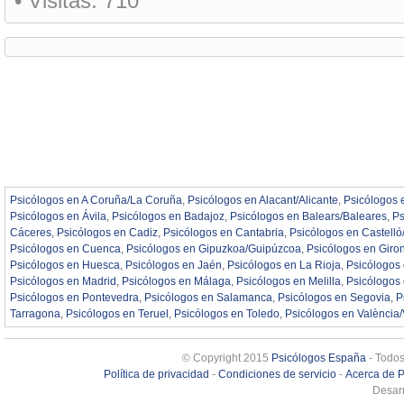
• Visitas:
710
Psicólogos en A Coruña/La Coruña
,
Psicólogos en Alacant/Alicante
,
Psicólogos 
Psicólogos en Ávila
,
Psicólogos en Badajoz
,
Psicólogos en Balears/Baleares
,
Ps
Cáceres
,
Psicólogos en Cadiz
,
Psicólogos en Cantabria
,
Psicólogos en Castelló
Psicólogos en Cuenca
,
Psicólogos en Gipuzkoa/Guipúzcoa
,
Psicólogos en Giro
Psicólogos en Huesca
,
Psicólogos en Jaén
,
Psicólogos en La Rioja
,
Psicólogos
Psicólogos en Madrid
,
Psicólogos en Málaga
,
Psicólogos en Melilla
,
Psicólogos
Psicólogos en Pontevedra
,
Psicólogos en Salamanca
,
Psicólogos en Segovia
,
P
Tarragona
,
Psicólogos en Teruel
,
Psicólogos en Toledo
,
Psicólogos en València/
© Copyright 2015
Psicólogos España
- Todos
Política de privacidad
-
Condiciones de servicio
-
Acerca de 
Desarr