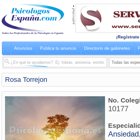
¡Regístrate
Anuncios
Publica tu anuncio
Directorio de gabinetes
P
Rosa Torrejon
No. Coleg
10177
Especiali
Ansiedad